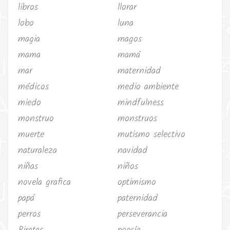
libros
llorar
lobo
luna
magia
magos
mama
mamá
mar
maternidad
médicos
medio ambiente
miedo
mindfulness
monstruo
monstruos
muerte
mutismo selectivo
naturaleza
navidad
niñas
niños
novela grafica
optimismo
papá
paternidad
perros
perseverancia