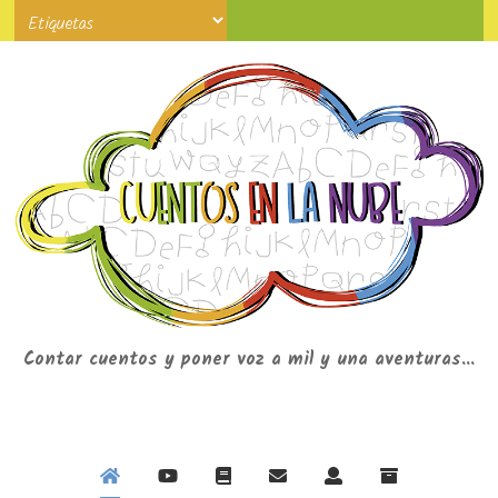
Contar cuentos y poner voz a mil y una aventuras...