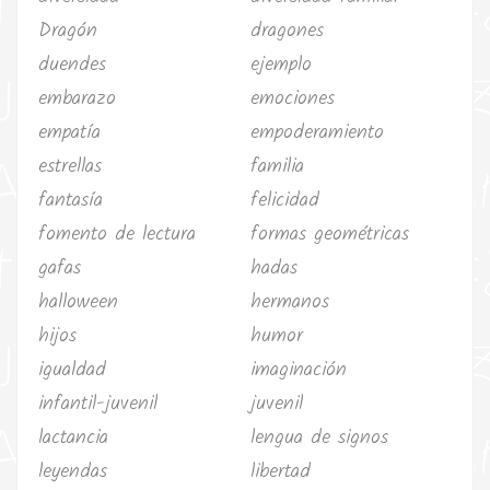
Dragón
dragones
duendes
ejemplo
embarazo
emociones
empatía
empoderamiento
estrellas
familia
fantasía
felicidad
fomento de lectura
formas geométricas
gafas
hadas
halloween
hermanos
hijos
humor
igualdad
imaginación
infantil-juvenil
juvenil
lactancia
lengua de signos
leyendas
libertad