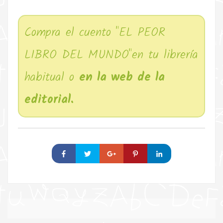
Compra el cuento "EL PEOR
LIBRO DEL MUNDO"en tu librería
habitual o
en la web de la
editorial.