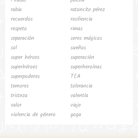
Piratas
poesía
rabia
ratoncito pérez
recuerdos
resiliencia
respeto
rimas
separación
seres mágicos
sol
sueños
super héroes
superación
superhéroes
superheroínas
superpoderes
TEA
temores
tolerancia
tristeza
valentía
valor
viaje
violencia de género
yoga