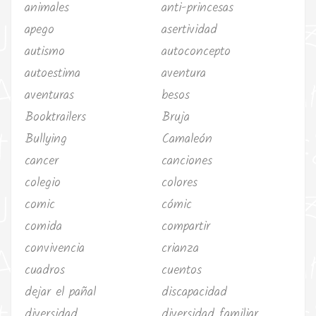
animales
anti-princesas
apego
asertividad
autismo
autoconcepto
autoestima
aventura
aventuras
besos
Booktrailers
Bruja
Bullying
Camaleón
cancer
canciones
colegio
colores
comic
cómic
comida
compartir
convivencia
crianza
cuadros
cuentos
dejar el pañal
discapacidad
diversidad
diversidad familiar