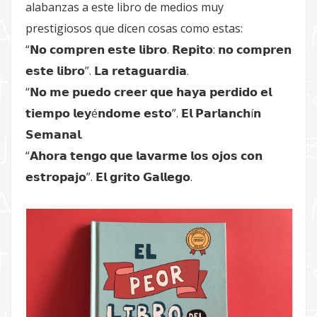
alabanzas a este libro de medios muy
prestigiosos que dicen cosas como estas:
“𝗡𝗼 𝗰𝗼𝗺𝗽𝗿𝗲𝗻 𝗲𝘀𝘁𝗲 𝗹𝗶𝗯𝗿𝗼. 𝗥𝗲𝗽𝗶𝘁𝗼: 𝗻𝗼 𝗰𝗼𝗺𝗽𝗿𝗲𝗻
𝗲𝘀𝘁𝗲 𝗹𝗶𝗯𝗿𝗼”. 𝗟𝗮 𝗿𝗲𝘁𝗮𝗴𝘂𝗮𝗿𝗱𝗶𝗮.
“𝗡𝗼 𝗺𝗲 𝗽𝘂𝗲𝗱𝗼 𝗰𝗿𝗲𝗲𝗿 𝗾𝘂𝗲 𝗵𝗮𝘆𝗮 𝗽𝗲𝗿𝗱𝗶𝗱𝗼 𝗲𝗹
𝘁𝗶𝗲𝗺𝗽𝗼 𝗹𝗲𝘆é𝗻𝗱𝗼𝗺𝗲 𝗲𝘀𝘁𝗼”. 𝗘𝗹 𝗣𝗮𝗿𝗹𝗮𝗻𝗰𝗵í𝗻
𝗦𝗲𝗺𝗮𝗻𝗮𝗹.
“𝗔𝗵𝗼𝗿𝗮 𝘁𝗲𝗻𝗴𝗼 𝗾𝘂𝗲 𝗹𝗮𝘃𝗮𝗿𝗺𝗲 𝗹𝗼𝘀 𝗼𝗷𝗼𝘀 𝗰𝗼𝗻
𝗲𝘀𝘁𝗿𝗼𝗽𝗮𝗷𝗼”. 𝗘𝗹 𝗴𝗿𝗶𝘁𝗼 𝗚𝗮𝗹𝗹𝗲𝗴𝗼.