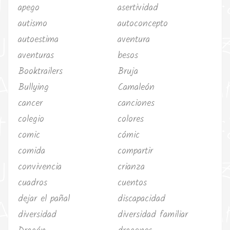
apego
asertividad
autismo
autoconcepto
autoestima
aventura
aventuras
besos
Booktrailers
Bruja
Bullying
Camaleón
cancer
canciones
colegio
colores
comic
cómic
comida
compartir
convivencia
crianza
cuadros
cuentos
dejar el pañal
discapacidad
diversidad
diversidad familiar