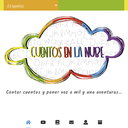
Contar cuentos y poner voz a mil y una aventuras...