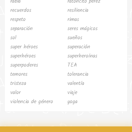
rabia
ratoncito pérez
recuerdos
resiliencia
respeto
rimas
separación
seres mágicos
sol
sueños
super héroes
superación
superhéroes
superheroínas
superpoderes
TEA
temores
tolerancia
tristeza
valentía
valor
viaje
violencia de género
yoga