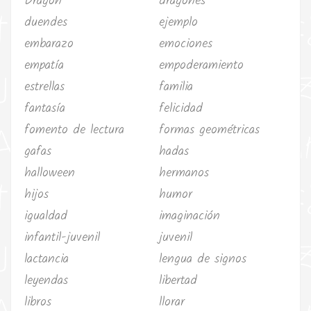
Dragón
dragones
duendes
ejemplo
embarazo
emociones
empatía
empoderamiento
estrellas
familia
fantasía
felicidad
fomento de lectura
formas geométricas
gafas
hadas
halloween
hermanos
hijos
humor
igualdad
imaginación
infantil-juvenil
juvenil
lactancia
lengua de signos
leyendas
libertad
libros
llorar