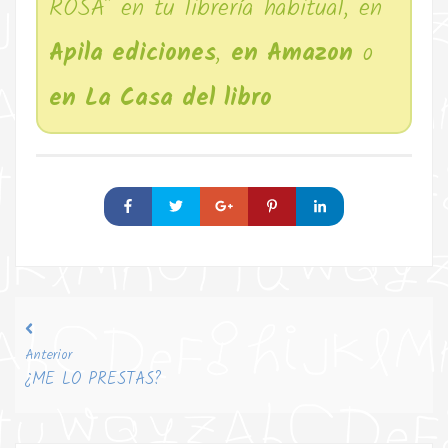
ROSA" en tu librería habitual, en
Apila ediciones
,
en Amazon
o
en La Casa del libro
Anterior
¿ME LO PRESTAS?