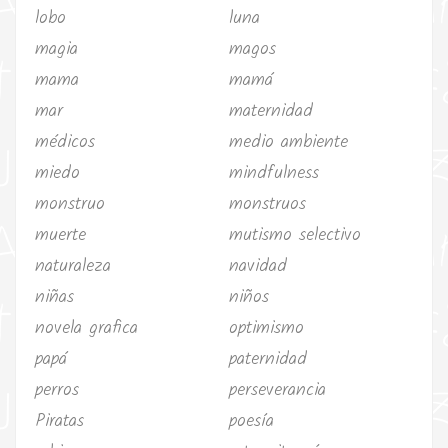
lobo
luna
magia
magos
mama
mamá
mar
maternidad
médicos
medio ambiente
miedo
mindfulness
monstruo
monstruos
muerte
mutismo selectivo
naturaleza
navidad
niñas
niños
novela grafica
optimismo
papá
paternidad
perros
perseverancia
Piratas
poesía