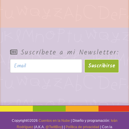
Suscríbete a mi Newsletter:
Suscribirse
Copyright©
2026
Cuentos en la Nube
| Diseño y programación:
Iván
Rodríguez
(A.K.A.
@TwittBoy
) |
Política de privacidad
| Con la