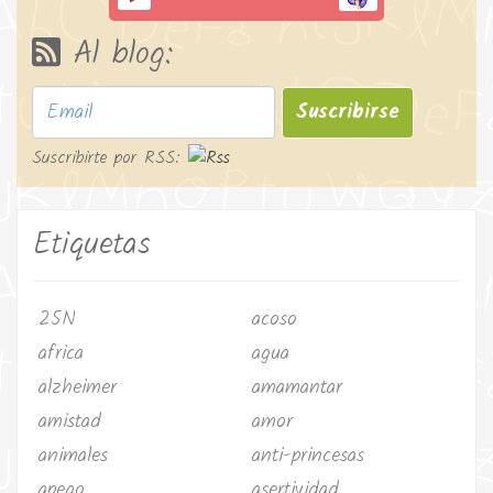
Al blog:
Suscribirse
Suscribirte por RSS:
Etiquetas
25N
acoso
africa
agua
alzheimer
amamantar
amistad
amor
animales
anti-princesas
apego
asertividad