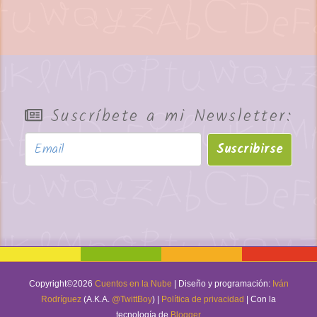
Suscríbete a mi Newsletter:
Suscribirse
Copyright©
2026
Cuentos en la Nube
| Diseño y programación:
Iván
Rodríguez
(A.K.A.
@TwittBoy
) |
Política de privacidad
| Con la
tecnología de
Blogger