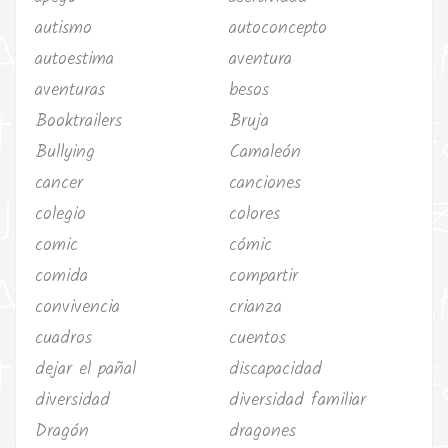
autismo
autoconcepto
autoestima
aventura
aventuras
besos
Booktrailers
Bruja
Bullying
Camaleón
cancer
canciones
colegio
colores
comic
cómic
comida
compartir
convivencia
crianza
cuadros
cuentos
dejar el pañal
discapacidad
diversidad
diversidad familiar
Dragón
dragones