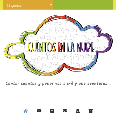
Contar cuentos y poner voz a mil y una aventuras...