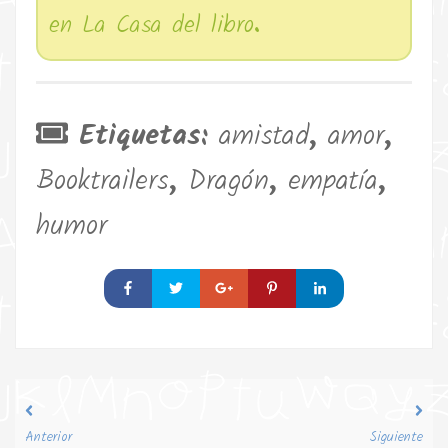
en La Casa del libro
.
Etiquetas:
amistad
,
amor
,
Booktrailers
,
Dragón
,
empatía
,
humor
Anterior
Siguiente