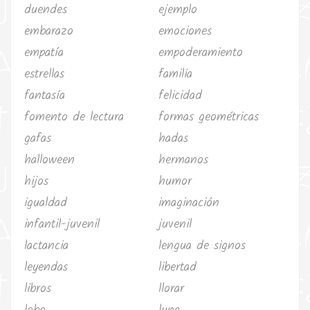
duendes
ejemplo
embarazo
emociones
empatía
empoderamiento
estrellas
familia
fantasía
felicidad
fomento de lectura
formas geométricas
gafas
hadas
halloween
hermanos
hijos
humor
igualdad
imaginación
infantil-juvenil
juvenil
lactancia
lengua de signos
leyendas
libertad
libros
llorar