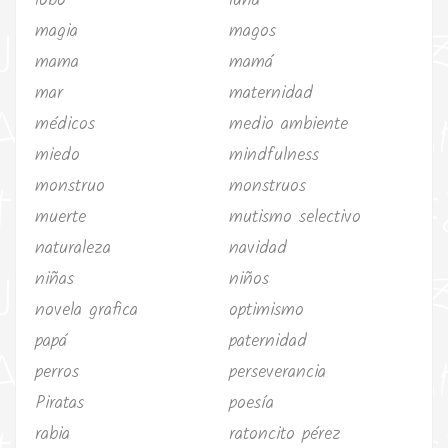
lobo
luna
magia
magos
mama
mamá
mar
maternidad
médicos
medio ambiente
miedo
mindfulness
monstruo
monstruos
muerte
mutismo selectivo
naturaleza
navidad
niñas
niños
novela grafica
optimismo
papá
paternidad
perros
perseverancia
Piratas
poesía
rabia
ratoncito pérez