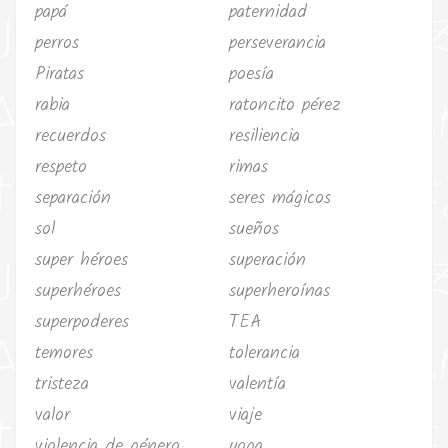
papá
paternidad
perros
perseverancia
Piratas
poesía
rabia
ratoncito pérez
recuerdos
resiliencia
respeto
rimas
separación
seres mágicos
sol
sueños
super héroes
superación
superhéroes
superheroínas
superpoderes
TEA
temores
tolerancia
tristeza
valentía
valor
viaje
violencia de género
yoga