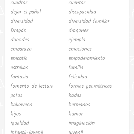
cuadros
cuentos
dejar el pañal
discapacidad
diversidad
diversidad familiar
Dragón
dragones
duendes
ejemplo
embarazo
emociones
empatía
empoderamiento
estrellas
familia
fantasía
felicidad
fomento de lectura
formas geométricas
gafas
hadas
halloween
hermanos
hijos
humor
igualdad
imaginación
infantil-juvenil
juvenil