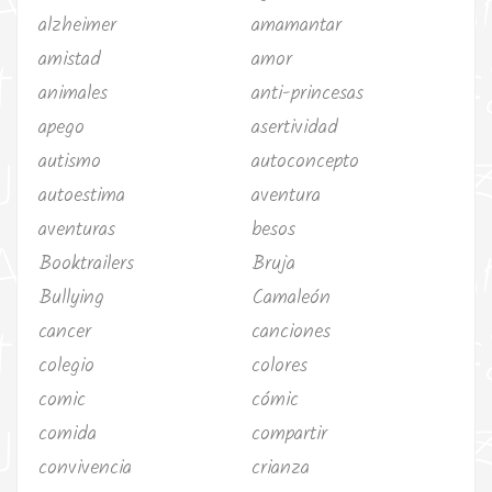
alzheimer
amamantar
amistad
amor
animales
anti-princesas
apego
asertividad
autismo
autoconcepto
autoestima
aventura
aventuras
besos
Booktrailers
Bruja
Bullying
Camaleón
cancer
canciones
colegio
colores
comic
cómic
comida
compartir
convivencia
crianza