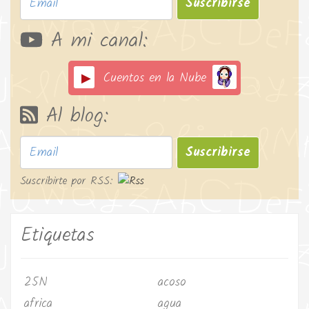
Suscribirse
A mi canal:
Cuentos en la Nube
Al blog:
Suscribirse
Suscribirte por RSS:
Etiquetas
25N
acoso
africa
agua