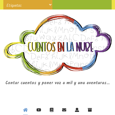
Contar cuentos y poner voz a mil y una aventuras...