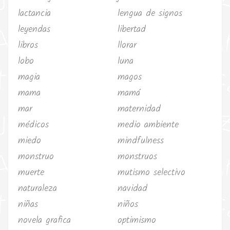
lactancia
lengua de signos
leyendas
libertad
libros
llorar
lobo
luna
magia
magos
mama
mamá
mar
maternidad
médicos
medio ambiente
miedo
mindfulness
monstruo
monstruos
muerte
mutismo selectivo
naturaleza
navidad
niñas
niños
novela grafica
optimismo