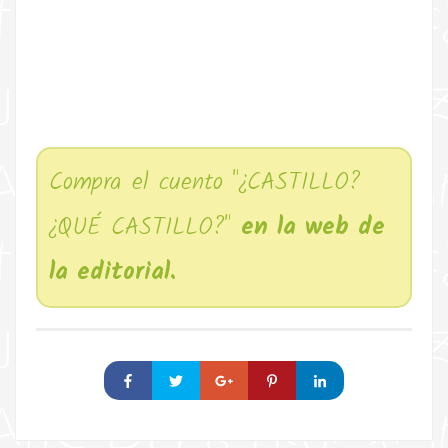
Compra el cuento "¿CASTILLO?
¿QUÉ CASTILLO?"
en la web de
la editorial.