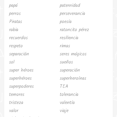
papá
paternidad
perros
perseverancia
Piratas
poesía
rabia
ratoncito pérez
recuerdos
resiliencia
respeto
rimas
separación
seres mágicos
sol
sueños
super héroes
superación
superhéroes
superheroínas
superpoderes
TEA
temores
tolerancia
tristeza
valentía
valor
viaje