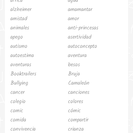
africa
agua
alzheimer
amamantar
amistad
amor
animales
anti-princesas
apego
asertividad
autismo
autoconcepto
autoestima
aventura
aventuras
besos
Booktrailers
Bruja
Bullying
Camaleón
cancer
canciones
colegio
colores
comic
cómic
comida
compartir
convivencia
crianza