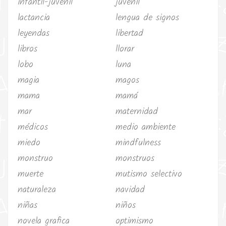
infantil-juvenil
juvenil
lactancia
lengua de signos
leyendas
libertad
libros
llorar
lobo
luna
magia
magos
mama
mamá
mar
maternidad
médicos
medio ambiente
miedo
mindfulness
monstruo
monstruos
muerte
mutismo selectivo
naturaleza
navidad
niñas
niños
novela grafica
optimismo