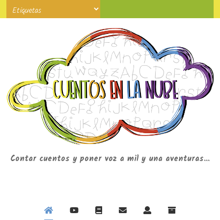
Contar cuentos y poner voz a mil y una aventuras...