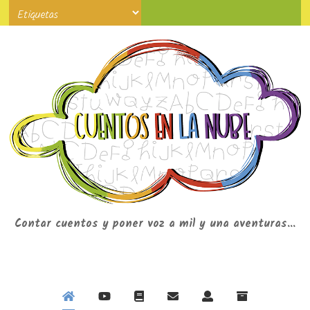
Contar cuentos y poner voz a mil y una aventuras...