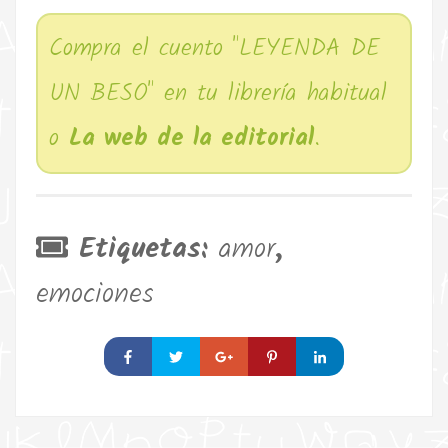
Compra el cuento "LEYENDA DE
UN BESO" en tu librería habitual
o
La web de la editorial
.
Etiquetas:
amor
,
emociones