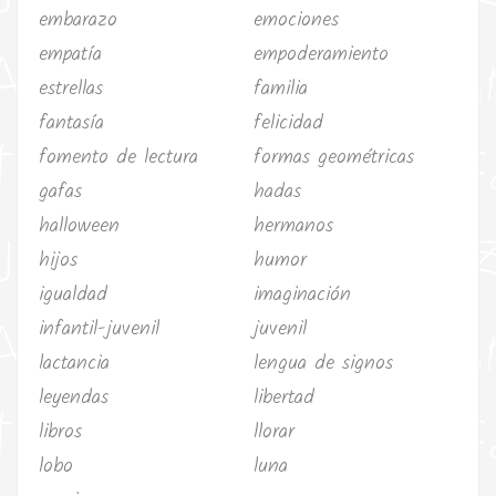
embarazo
emociones
empatía
empoderamiento
estrellas
familia
fantasía
felicidad
fomento de lectura
formas geométricas
gafas
hadas
halloween
hermanos
hijos
humor
igualdad
imaginación
infantil-juvenil
juvenil
lactancia
lengua de signos
leyendas
libertad
libros
llorar
lobo
luna