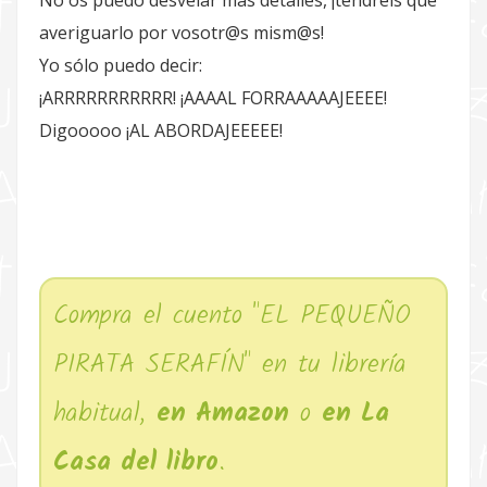
No os puedo desvelar más detalles, ¡tendréis que
averiguarlo por vosotr@s mism@s!
Yo sólo puedo decir:
¡ARRRRRRRRRRR! ¡AAAAL FORRAAAAAJEEEE!
Digooooo ¡AL ABORDAJEEEEE!
Compra el cuento "EL PEQUEÑO
PIRATA SERAFÍN" en tu librería
habitual,
en Amazon
o
en La
Casa del libro
.