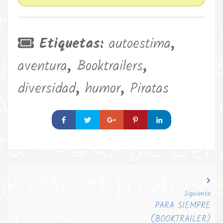
Etiquetas:
autoestima
,
aventura
,
Booktrailers
,
diversidad
,
humor
,
Piratas
Siguiente
PARA SIEMPRE
(BOOKTRAILER)