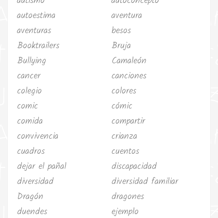
autismo
autoconcepto
autoestima
aventura
aventuras
besos
Booktrailers
Bruja
Bullying
Camaleón
cancer
canciones
colegio
colores
comic
cómic
comida
compartir
convivencia
crianza
cuadros
cuentos
dejar el pañal
discapacidad
diversidad
diversidad familiar
Dragón
dragones
duendes
ejemplo