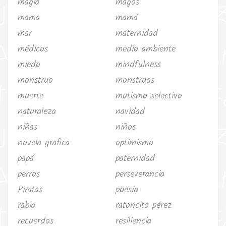
magia
magos
mama
mamá
mar
maternidad
médicos
medio ambiente
miedo
mindfulness
monstruo
monstruos
muerte
mutismo selectivo
naturaleza
navidad
niñas
niños
novela grafica
optimismo
papá
paternidad
perros
perseverancia
Piratas
poesía
rabia
ratoncito pérez
recuerdos
resiliencia